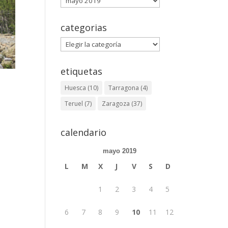
categorias
categorias
etiquetas
Huesca
(10)
Tarragona
(4)
Teruel
(7)
Zaragoza
(37)
calendario
mayo 2019
L
M
X
J
V
S
D
1
2
3
4
5
6
7
8
9
10
11
12