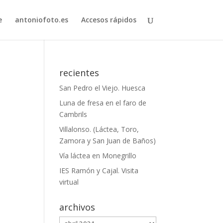
e
antoniofoto.es
Accesos rápidos
recientes
San Pedro el Viejo. Huesca
Luna de fresa en el faro de
Cambrils
Villalonso. (Láctea, Toro,
Zamora y San Juan de Baños)
Vía láctea en Monegrillo
IES Ramón y Cajal. Visita
virtual
archivos
archivos