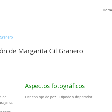
Hom
ión de Margarita Gil Granero
Aspectos fotográficos
a de
Dsr con ojo de pez . Trípode y disparador.
aragoza.
a serie