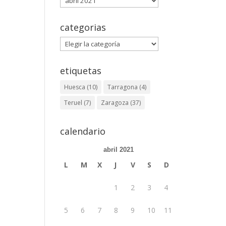
categorias
categorias
etiquetas
Huesca
(10)
Tarragona
(4)
Teruel
(7)
Zaragoza
(37)
calendario
abril 2021
L
M
X
J
V
S
D
1
2
3
4
5
6
7
8
9
10
11