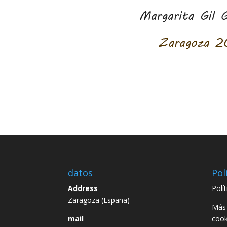
datos
Pol
Address
Polí
Zaragoza (España)
Más 
mail
cook