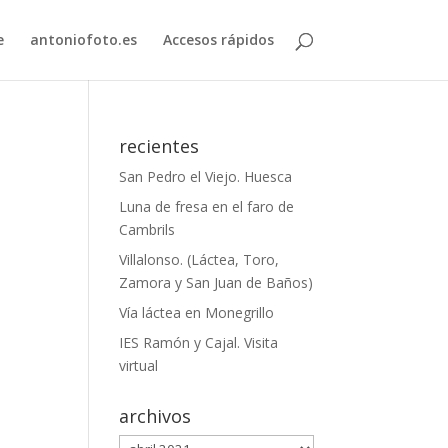
e
antoniofoto.es
Accesos rápidos
recientes
San Pedro el Viejo. Huesca
Luna de fresa en el faro de
Cambrils
Villalonso. (Láctea, Toro,
Zamora y San Juan de Baños)
Vía láctea en Monegrillo
IES Ramón y Cajal. Visita
virtual
archivos
archivos