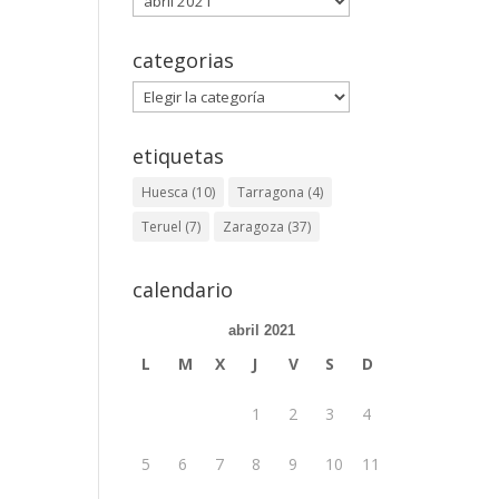
categorias
categorias
etiquetas
Huesca
(10)
Tarragona
(4)
Teruel
(7)
Zaragoza
(37)
calendario
abril 2021
L
M
X
J
V
S
D
1
2
3
4
5
6
7
8
9
10
11