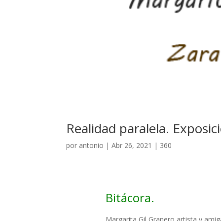
Realidad paralela. Exposic
por
antonio
|
Abr 26, 2021
|
360
Bitácora.
Margarita Gil Granero artista y amig