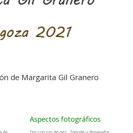
ión de Margarita Gil Granero
Aspectos fotográficos
a de
Dsr con ojo de pez . Trípode y disparador.