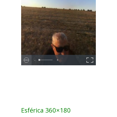
-
+
Esférica 360×180