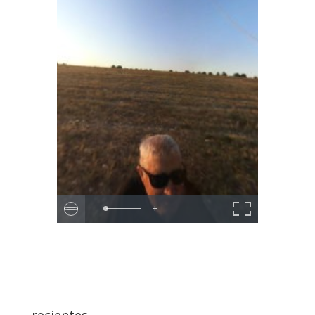
-
+
recientes