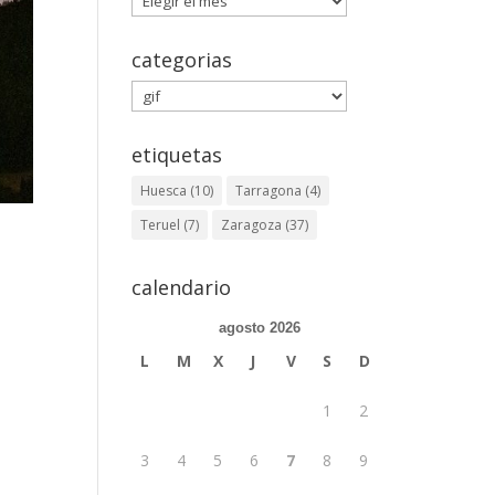
categorias
categorias
etiquetas
Huesca
(10)
Tarragona
(4)
Teruel
(7)
Zaragoza
(37)
calendario
agosto 2026
L
M
X
J
V
S
D
1
2
3
4
5
6
7
8
9